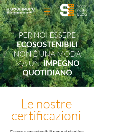
Scopri il
nostro
BLOG
PER NOI ESSERE
ECOSOSTENIBILI
NON È UNA MODA
MA UN'
IMPEGNO
QUOTIDIANO
Le nostre
certificazioni
Essere ecosostenibili per noi significa