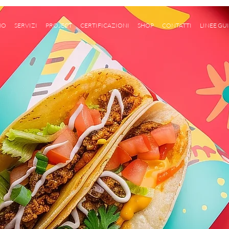
MO
SERVIZI
PROJECT
CERTIFICAZIONI
SHOP
CONTATTI
LINEE GUI