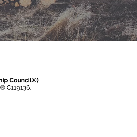
hip Council®)
SC® C119136.