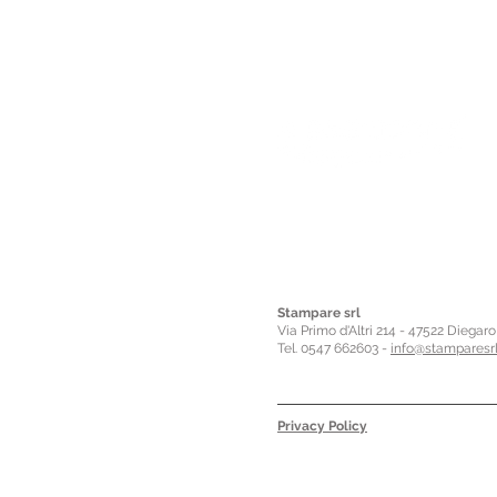
Stampare srl
Via Primo d'Altri 214 - 47522 Diegar
Tel. 0547 662603 -
info@stamparesrl
Privacy Policy