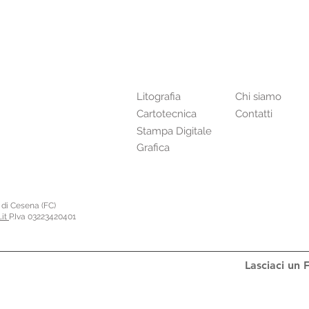
Prodotti
Stampare
Litografia
Chi siamo
Cartotecnica
Contatti
Stampa Digitale
Grafica
o di Cesena (FC)
.it
P.Iva 03223420401
Lasciaci un