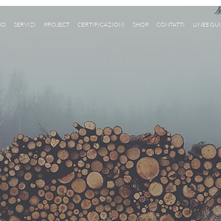
MO
SERVIZI
PROJECT
CERTIFICAZIONI
SHOP
CONTATTI
LINEE GUI