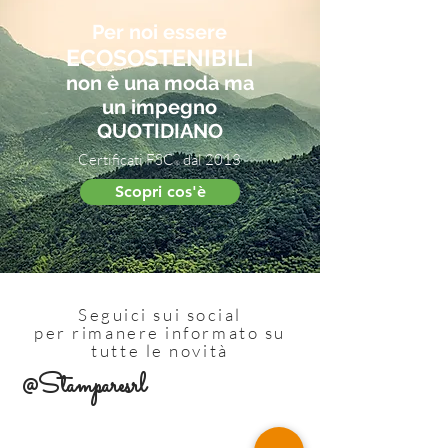
Per noi essere
ECOSOSTENIBILI
non è una moda ma
un impegno
QUOTIDIANO
Certificati FSC
dal 2013
®
Scopri cos'è
Seguici sui social
per rimanere informato su
tutte le novità
@Stamparesrl