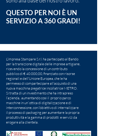
sono alla base del nostro lavoro.
QUESTO PER NOI È UN
SERVIZIO A 360 GRADI!
L’impresa Stampare S.r.l. ha partecipato al Bando
per la transizione digitale delle imprese artigiane,
ricevendo la concessione di un contributo
pubblico di € 40.000,00, finanziato con risorse
regionali e dell’Unione Europea, che le ha
permesso di compartecipare all’acquisto di una
nuova macchina piegatrice incollatrice METRO.
Si tratta di un investimento che ha intrapreso
l’azienda, aumentando così il proprio parco
macchine in un’ ottica di digitalizzazione e di
interconnessione, con l’obiettivo di internalizzare
il processo di packaging per aumentare la propria
produttività e la gamma di prodotti e servizi da
erogare alla clientela.