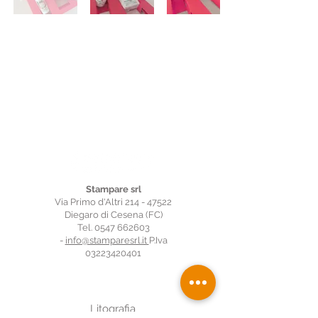
Stampare srl
Via Primo d'Altri 214 - 47522
Diegaro di Cesena (FC)
Tel.
0547 662603
-
info@stamparesrl.it
P.Iva
03223420401
Prodotti
Litografia