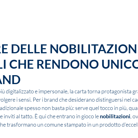
MO
SERVIZI
PROJECT
CERTIFICAZIONI
SHOP
CONTATTI
LINEE GUI
E DELLE NOBILITAZIONI
I CHE RENDONO UNICO
AND
 digitalizzato e impersonale, la carta torna protagonista gra
volgere i sensi. Per i brand che desiderano distinguersi nel c
dizionale spesso non basta più: serve quel tocco in più, qual
 inviti al tatto. È qui che entrano in gioco le 
nobilitazioni
, o
i che trasformano un comune stampato in un prodotto d’eccell