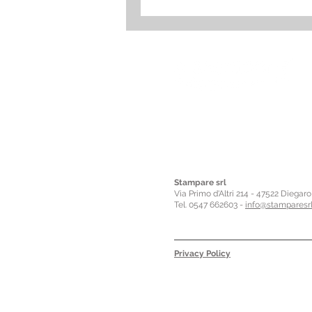
Stampare srl
Via Primo d'Altri 214 - 47522 Diegar
Tel. 0547 662603 -
info@stamparesrl
Privacy Policy