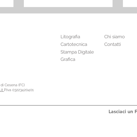
Prodotti
Stampare
Litografia
Chi siamo
Cartotecnica
Contatti
Stampa Digitale
Grafica
o di Cesena (FC)
.it
P.Iva 03223420401
Lasciaci un