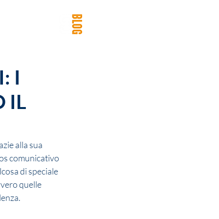
Scopri il
DA FILE
nostro
BLOG
: I
 IL
zie alla sua 
aos comunicativo 
cosa di speciale 
vvero quelle 
enza. 