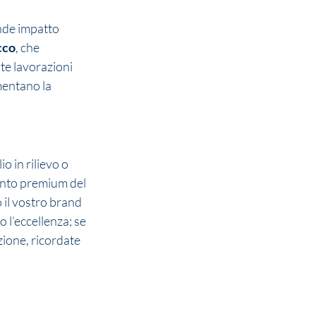
nde impatto 
cco
, che 
te lavorazioni 
mentano la 
io in rilievo o 
ento premium del 
 il vostro brand 
 l’eccellenza; se 
ione, ricordate 