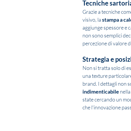
Tecniche sartoria
Grazie a tecniche come
visivo, la 
stampa a ca
aggiunge spessore e ca
non sono semplici deco
percezione di valore d
Strategia e pos
Non si tratta solo di e
una texture particola
brand. I dettagli non s
indimenticabile 
nella
state cercando un modo
che l'innovazione pass