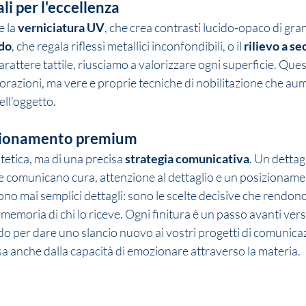
li per l'eccellenza
 la 
verniciatura UV
, che crea contrasti lucido-opaco di gra
ldo
, che regala riflessi metallici inconfondibili, o il 
rilievo a se
rattere tattile, riusciamo a valorizzare ogni superficie. Ques
razioni, ma vere e proprie tecniche di nobilitazione che au
ell’oggetto.
izionamento premium
stetica, ma di una precisa 
strategia comunicativa
. Un dettagl
re comunicano cura, attenzione al dettaglio e un posizionam
ono mai semplici dettagli: sono le scelte decisive che rendono
 memoria di chi lo riceve. Ogni finitura è un passo avanti verso
 per dare uno slancio nuovo ai vostri progetti di comunicaz
a anche dalla capacità di emozionare attraverso la materia. 