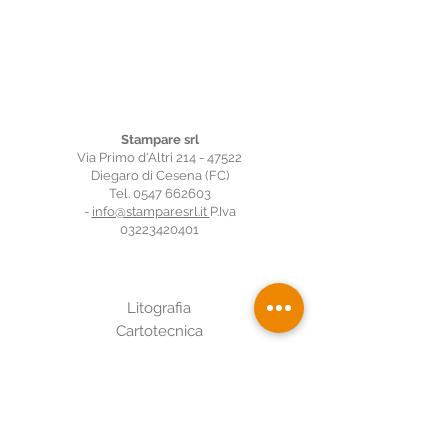
Stampare srl
Via Primo d'Altri 214 - 47522
Diegaro di Cesena (FC)
Tel.
0547 662603
-
info@stamparesrl.it
P.Iva
03223420401
Prodotti
Litografia
Cartotecnica
Stampa Digitale
Grafica
Stampar
e