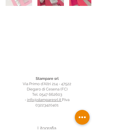
Stampare srl
Via Primo d'Altri 214 - 47522
Diegaro di Cesena (FC)
Tel.
0547 662603
-
info@stamparesrl.it
P.Iva
03223420401
Prodotti
Litografia